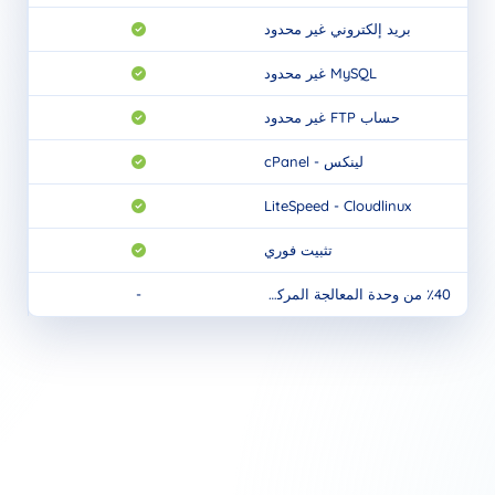
بريد إلكتروني غير محدود
MySQL غير محدود
حساب FTP غير محدود
لينكس - cPanel
LiteSpeed - Cloudlinux
تثبيت فوري
-
٪40 من وحدة المعالجة المركزية • 8 جيجابايت رام
-