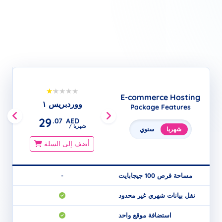
E-commerce Hosting
التجارة الإلكترونية ١
ووردبريس ١
Package Features
29
41
.07
AED
.32
AED
/ شهريا
/ شهريا
شهريا
سنوي
أضف إلى السلة
أضف إلى السلة
-
مساحة قرص 100 جيجابايت
-
نقل بيانات شهري غير محدود
استضافة موقع واحد