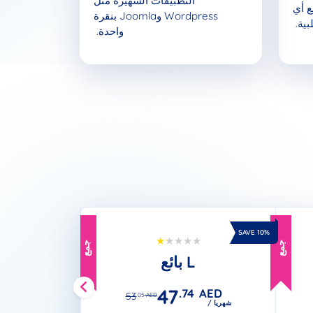
التطبيقات الشهيرة مثل
ع أي
Wordpress وJoomla بنقرة
ية.
واحدة.
SAVE 10%
جمع
جمع
بائع L
47
.74
AED
53
.05
AED
/ شهريا