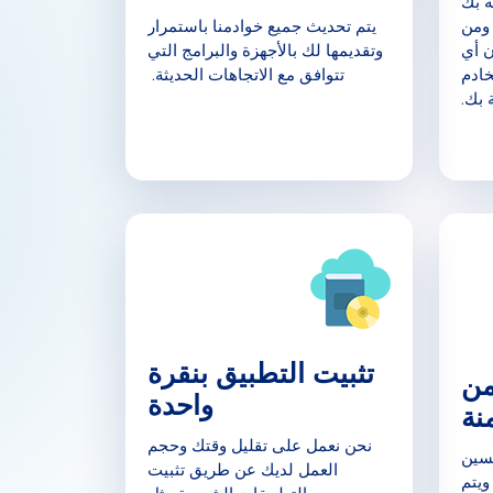
ة بك
cPan إلى cPanel، ومن
يتم تحديث جميع خوادمنا باستمرار
 وبدون أي
وتقديمها لك بالأجهزة والبرامج التي
خادم
تتوافق مع الاتجاهات الحديثة.
 بك.
تثبيت التطبيق بنقرة
من
واحدة
نة
نحن نعمل على تقليل وقتك وحجم
حسين
العمل لديك عن طريق تثبيت
ويتم