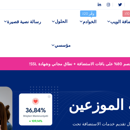
وفّر 20٪
الحلول
افة الويب
الخوادم
رسالة نصية قصيرة
مؤسسي
 باقات الاستضافة + نطاق مجاني وشهادة SSL!
الموزعين
ال تقديم خدمات الاستضافة تحت