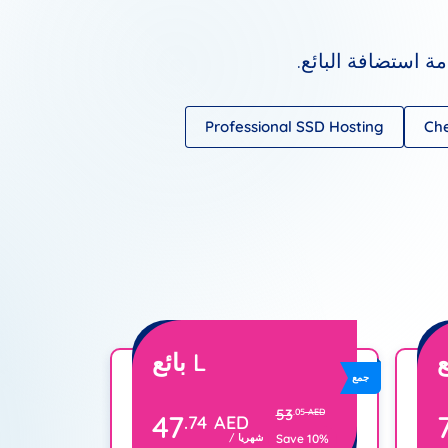
 استضافة البائع.
Professional SSD Hosting
Che
بائع L
جمع
53
.05
AED
47
.74
AED
Save 10%
/ شهريا