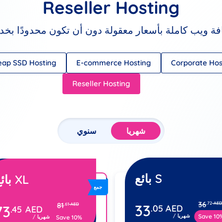
Reseller Hosting
 ويب كاملة بأسعار معقولة دون أن تكون محدودًا بخدمة
ap SSD Hosting
E-commerce Hosting
Corporate Hos
Reseller Hosting
شهريا
سنوي
بائع S
بائع XL
جمع
36
.72
AED
81
.61
AED
33
73
.05
AED
.45
AED
Save 10
/ شهريا
Save 10%
/ شهريا