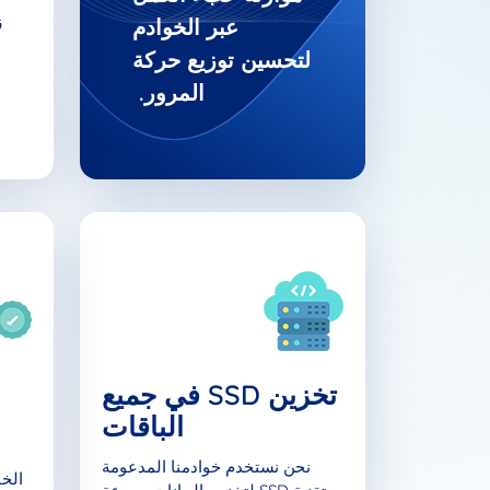
ز
عبر الخوادم
لتحسين توزيع حركة
المرور.
تخزين SSD في جميع
الباقات
نحن نستخدم خوادمنا المدعومة
الخا