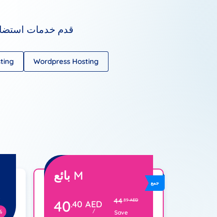
قدم خدمات استضافة
ting
Wordpress Hosting
بائع M
جمع
44
40
.89
AED
.40
AED
%
/
Save