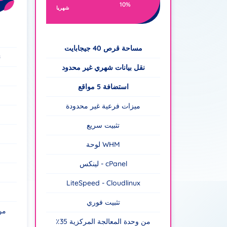
10%
شهريا
مساحة قرص 40 جيجابايت
ن
نقل بيانات شهري غير محدود
استضافة 5 مواقع
ميزات فرعية غير محدودة
تثبيت سريع
لوحة WHM
لينكس - cPanel
LiteSpeed - Cloudlinux
تثبيت فوري
٪35
٪35 من وحدة المعالجة المركزية