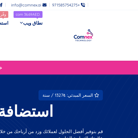
info@comnex.ai
+971585754275
.com 36.69AED
وفّر 10٪
نطاق ويب
استض
خصم 80% على
السعر المبدئي: ₺1327 / سنة
استضافة 
قم بتوفير أفضل الحلول لعملائك وزد من أرباحك من خل