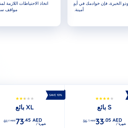
ذو الخبرة، فإن خوادمك في أيدٍ
اتخاذ الاحتياطات اللازمة لمن
أمينة.
مواقف سلب
SAVE 10%
بائع S
بائع XL
73
33
.45
AED
.05
AED
81
36
.61
AED
.72
AED
/ شهريا
/ شهريا