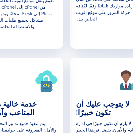
نقوم بنقل مواقع الويب الخاص
يادة مواردك تلقائيًا وفقًا لكثافة
من el
حركة المرور على موقع الويب
Plesk إلى Plesk، مجانًا
الخاص بك.
مشاكل لجميع طلبات ال
والاستضافة الخاصة
لا يتوجب عليك أن
خدمة خالية 
تكون خبيرًا!
المتاعب وآم
لا يلزم أن تكون خبيرًا في إدارة
يتم تنفيذ جميع تدابير الت
دم والأمان. بفضل فريقنا الخبير
والأمان المعروفة على خوادمنا، 